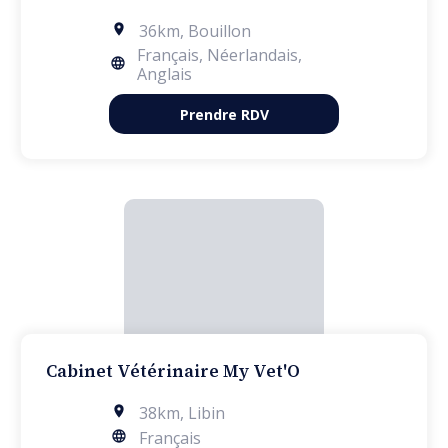
36km
,
Bouillon
Français, Néerlandais,
Anglais
Prendre RDV
Cabinet Vétérinaire My Vet'O
38km
,
Libin
Français