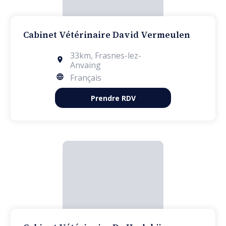
Cabinet Vétérinaire David Vermeulen
33km
,
Frasnes-lez-
Anvaing
Français
Prendre RDV