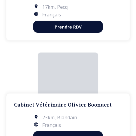
17km
,
Pecq
Français
Prendre RDV
Cabinet Vétérinaire Olivier Boonaert
23km
,
Blandain
Français