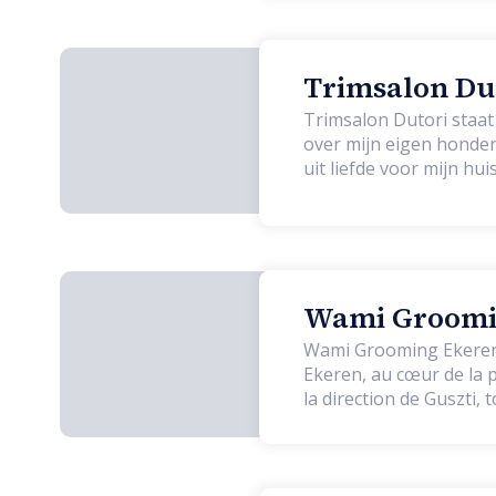
Trimsalon Dut
Trimsalon Dutori staat
over mijn eigen honden
uit liefde voor mijn hu
van klein tot groot w
Wami Groomin
Wami Grooming Ekeren e
Ekeren, au cœur de la pr
la direction de Guszti,
fondé sur la qualité, la douceur
chaîne : chaque animal 
convivial, propice à la 