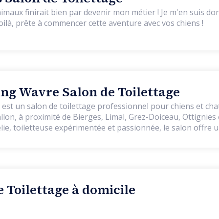
imaux finirait bien par devenir mon métier ! Je m'en suis d
oilà, prête à commencer cette aventure avec vos chiens !
g Wavre Salon de Toilettage
t un salon de toilettage professionnel pour chiens et chat
on, à proximité de Bierges, Limal, Grez-Doiceau, Ottignies 
élie, toiletteuse expérimentée et passionnée, le salon offre 
ité, la douceur, la bienveillance et le respect de l’animal. Ici
pagnon bénéficie d’un temps de soin individualisé, dans une
à la détente, à la confiance et au bien-être. Toutes les races
s, du plus petit au plus grand, des poils les plus fins aux p
e Toilettage à domicile
trimming ou simple retouche. Tous les soins incluent égalem
s oreilles, le nettoyage des yeux et le soin des dents. Notre 
ujours impeccablement propre, et nous utilisons exclusiveme