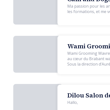
Ma passion pour les an
les formations, et me v
Wami Groomin
Wami Grooming Wavre es
au cœur du Brabant wall
Sous la direction d’Aur
gamme, fondé sur la qual
la chaîne : chaque com
et sécurisante, propice 
chats sont les bienvenue
denses. Nous proposons tous les types de toilettages : bain complet, séchage doux, débourrage,
Dilou Salon d
coupe ciseaux, tonte, 
ongles, le nettoyage de
Hallo,
pointe, notre salon to