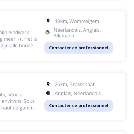
19km
,
Wommelgem
Néerlandais, Anglais,
mijn eindwerk
Allemand
meer ;-) . Het is
 zijn alle honden
Contacter ce professionnel
nning.
26km
,
Brasschaat
Anglais, Néerlandais
s, situé à
virons. Sous
Contacter ce professionnel
ce haut de gamme,
lme, sûr et
ts sont les