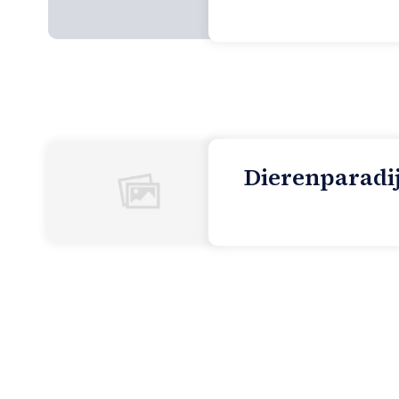
naturels, hypoallergéniques et r
sur une approche sur 
chaque animal. Nous pr
un toilettage serein e
client fluide et de prox
simple et rapide. Les 
rénové, et profiter d’un
Dierenparadij