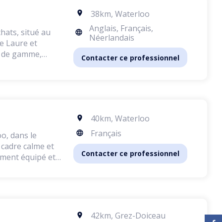
 tonte, trimming
38km
,
Waterloo
 nettoyage des
Anglais, Français,
hats, situé au
é supérieure, le
Néerlandais
s naturels,
ut de gamme,
Contacter ce professionnel
tempérament et
 calme et
ation de
 chiens et de
elages les plus
 rendez-vous
res peuvent
40km
,
Waterloo
ent la coupe des
tationnement
matériel est de
Français
o, dans le
nt des produits
n cadre calme et
Contacter ce professionnel
rement équipé et
besoins de
nie. Je n'ai eu
nce, garantissant
 par son
one ou par e-mail
re salon
42km
,
Grez-Doiceau