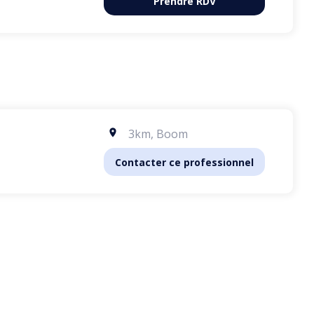
Prendre RDV
besoins de
nce, garantissant
r son parcours
 e-mail est
salon fraîchement
3km
,
Boom
Contacter ce professionnel