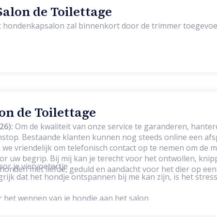
alon de Toilettage
et hondenkapsalon zal binnenkort door de trimmer toegevo
lon de Toilettage
26):
Om de kwaliteit van onze service te garanderen, hante
stop. Bestaande klanten kunnen nog steeds online een af
we vriendelijk om telefonisch contact op te nemen om de m
oor het ontwollen, knippen, scheren,
oor je viervoetertje
onden met liefde, geduld en aandacht voor het dier op een
rijk dat het hondje ontspannen bij me kan zijn, is het stress
or het wennen van je hondje aan het salon