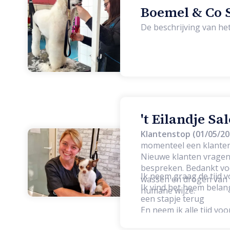
Boemel & Co S
De beschrijving van h
't Eilandje Sa
Klantenstop (01/05/20
momenteel een klanten
Nieuwe klanten vragen 
bespreken. Bedankt voor uw begrip. Bij mij kan je terecht v
Ik neem graag de tijd v
wassen en drogen van h
Ik vind het heem belang
humane wijze.
een stapje terug
En neem ik alle tijd vo