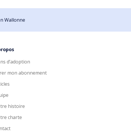
ion Wallonne
propos
ans d’adoption
rer mon abonnement
icles
uipe
tre histoire
tre charte
ntact