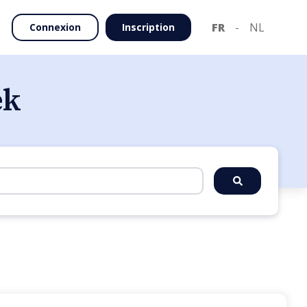
FR
-
NL
Connexion
Inscription
ek