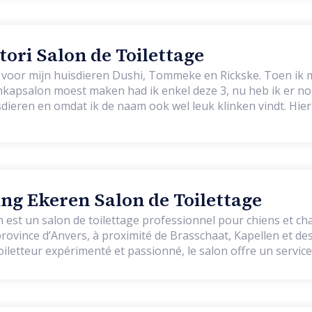
ori Salon de Toilettage
 voor mijn huisdieren Dushi, Tommeke en Rickske. Toen ik 
kapsalon moest maken had ik enkel deze 3, nu heb ik er nog 
isdieren en omdat ik de naam ook wel leuk klinken vindt. Hier
elkom, ook puppy’s kunnen hier komen voor een puppygewe
g Ekeren Salon de Toilettage
st un salon de toilettage professionnel pour chiens et chat
ovince d’Anvers, à proximité de Brasschaat, Kapellen et des en
 toiletteur expérimenté et passionné, le salon offre un servi
, le bien-être et la bienveillance envers l’animal. Ici, pas de travail à la
reçoit une attention individuelle, dans un environnement ca
détente, à la confiance et au bien-être. Tous les chiens et cha