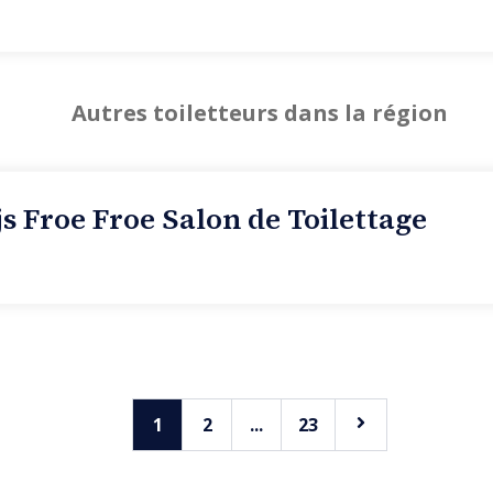
espectueux de la peau et du pelage. La qualité du résultat repose
mesure, adaptée à la morphologie, au tempérament et aux 
enons le temps d’instaurer une véritable relation de confia
t agréable. Wami Grooming Wavre se distingue également pa
imité : la prise de rendez-vous en ligne, par téléphone ou par
Autres toiletteurs dans la région
maîtres peuvent aussi attendre confortablement dans notre 
 parking facile et accessible juste à proximité.
s Froe Froe Salon de Toilettage
1
2
...
23