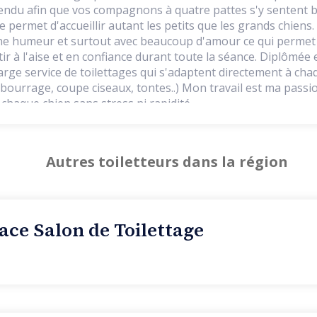
étendu afin que vos compagnons à quatre pattes s'y sentent b
 permet d'accueillir autant les petits que les grands chiens. 
bonne humeur et surtout avec beaucoup d'amour ce qui permet
r à l'aise et en confiance durant toute la séance. Diplômée 
arge service de toilettages qui s'adaptent directement à cha
bourrage, coupe ciseaux, tontes..) Mon travail est ma passio
haque chien sans stress ni rapidité.
Autres toiletteurs dans la région
ace Salon de Toilettage