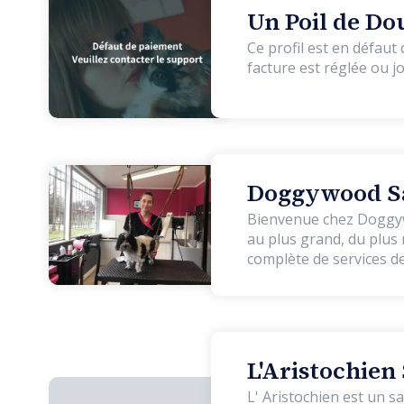
Un Poil de Do
Ce profil est en défaut de paiement et
facture est réglée ou j
Doggywood Sa
Bienvenue chez Doggywo
au plus grand, du plus 
complète de services de
dans le respect des stan
Nous mettons un point 
esthétiques tout en res
réalisons pas de coupes
être et leur santé.
Nous
L'Aristochien
les nouveaux animaux d
L' Aristochien est un sa
d'une baignoire hydro