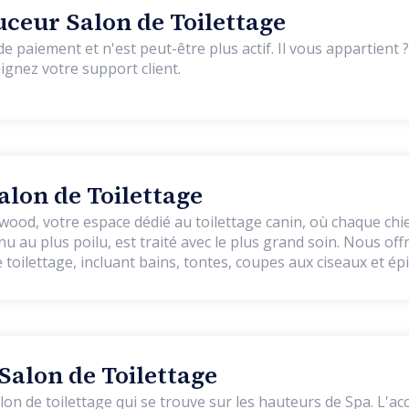
uceur Salon de Toilettage
 n'est peut-être plus actif. Il vous appartient ? Vérifiez si votre
oignez votre support client.
lon de Toilettage
od, votre espace dédié au toilettage canin, où chaque chien
nu au plus poilu, est traité avec le plus grand soin. Nous 
 toilettage, incluant bains, tontes, coupes aux ciseaux et épi
dards de la race et de l'intégrité du poil de votre animal.
d'honneur à adapter nos services pour offrir des coupes 
pectant la nature spécifique du pelage de chaque chien. Att
 ou de tontes courtes sur les chiens à double poil, pour pré
 sommes également en train de développer des services pou
 Salon de Toilettage
e compagnie (NAC) tels que lapins et cobayes, avec notamme
lon de toilettage qui se trouve sur les hauteurs de Spa. L'acc
massante pour un soin tout en douceur.