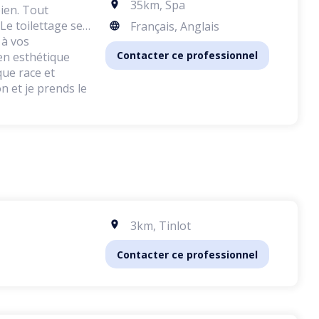
35km
,
Spa
ien. Tout
Le toilettage se
Français, Anglais
 à vos
Contacter ce professionnel
en esthétique
que race et
n et je prends le
3km
,
Tinlot
Contacter ce professionnel