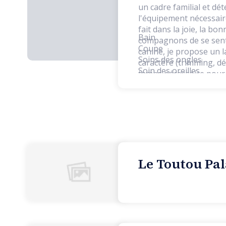
un cadre familial et d
l'équipement nécessaire
fait dans la joie, la 
Bain
compagnons de se senti
Coupe
canine, je propose un l
Soins des ongles
caractère (trimming, dé
Soin des oreilles
temps nécessaire pour c
Séchages
Le Toutou Pal