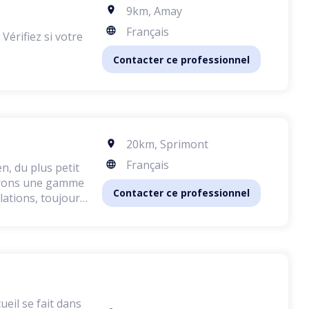
9km
,
Amay
Français
Contacter ce professionnel
20km
,
Sprimont
Français
, du plus petit
offrons une gamme
Contacter ce professionnel
lations, toujours
commerciales
ention : nous ne
server leur bien-
r les chats et
nt l'utilisation
ueil se fait dans