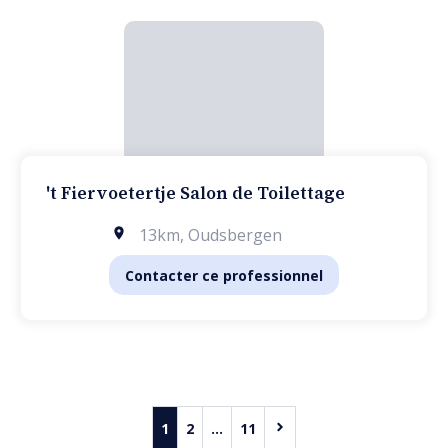
't Fiervoetertje Salon de Toilettage
13km
,
Oudsbergen
Contacter ce professionnel
1
2
...
11