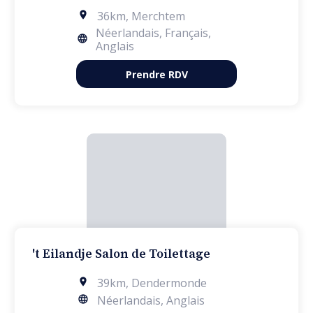
36km
,
Merchtem
Néerlandais, Français,
Anglais
Prendre RDV
't Eilandje Salon de Toilettage
39km
,
Dendermonde
Néerlandais, Anglais