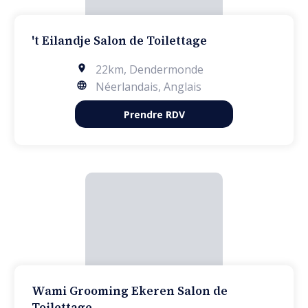
't Eilandje Salon de Toilettage
22km
,
Dendermonde
Néerlandais, Anglais
Prendre RDV
Wami Grooming Ekeren Salon de
Toilettage