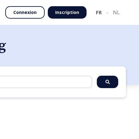
FR
-
NL
Connexion
Inscription
g