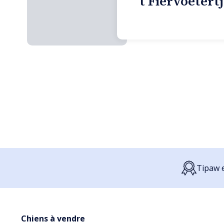
't Fiervoetert
Tipaw e
Chiens à vendre