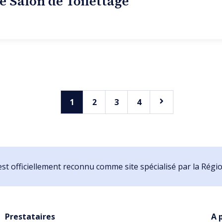
je Salon de Toilettage
1
2
3
4
st officiellement reconnu comme site spécialisé par la Rég
Prestataires
A 