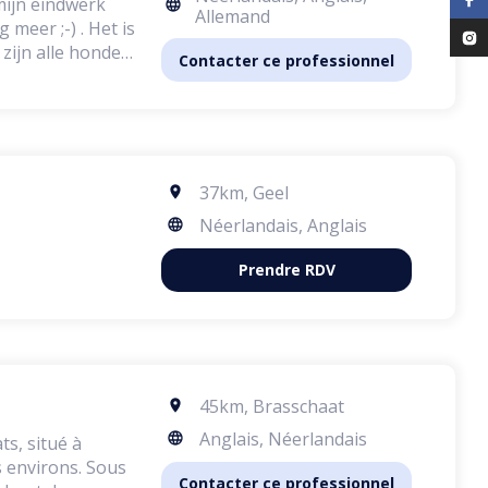
mijn eindwerk
Allemand
meer ;-) . Het is
 zijn alle honden
Contacter ce professionnel
nning.
37km
,
Geel
Néerlandais, Anglais
Prendre RDV
45km
,
Brasschaat
Anglais, Néerlandais
s, situé à
virons. Sous
Contacter ce professionnel