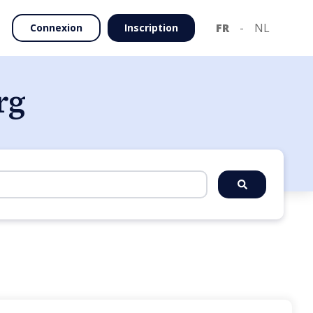
FR
-
NL
Connexion
Inscription
rg