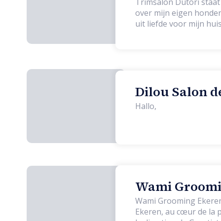
Trimsalon Dutori staat
over mijn eigen honden
uit liefde voor mijn hu
van klein tot groot w
Dilou Salon d
Hallo,
Wami Groomin
Wami Grooming Ekeren e
Ekeren, au cœur de la pr