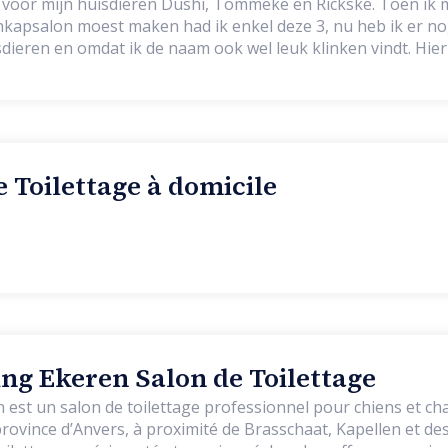
 voor mijn huisdieren Dushi, Tommeke en Rickske. Toen ik 
kapsalon moest maken had ik enkel deze 3, nu heb ik er nog 
isdieren en omdat ik de naam ook wel leuk klinken vindt. Hier
elkom, ook puppy’s kunnen hier komen voor een puppygewe
e Toilettage à domicile
g Ekeren Salon de Toilettage
st un salon de toilettage professionnel pour chiens et chat
ovince d’Anvers, à proximité de Brasschaat, Kapellen et des en