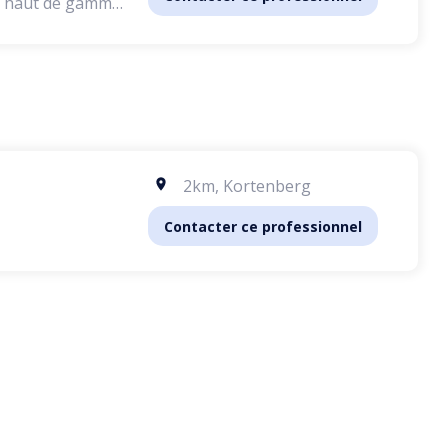
ce haut de gamme,
lme, sûr et
ts sont les
 tonte, trimming
 nettoyage des
é supérieure, le
s naturels,
2km
,
Kortenberg
tempérament et
Contacter ce professionnel
ation de
 rendez-vous
res peuvent
tationnement