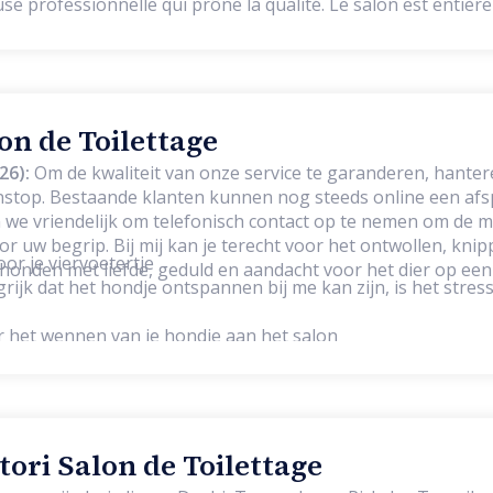
use professionnelle qui prône la qualité. Le salon est entiè
mesure, adaptée à la morphologie, au tempérament et aux 
es produits de qualité pour respecter votre animal de compag
enons le temps d’instaurer une véritable relation de confia
 depuis l'ouverture.
t agréable. Wami Grooming Waterloo se distingue également
et de proximité : la prise de rendez-vous en ligne, par téléph
Les maîtres peuvent aussi attendre confortablement dans not
lon de Toilettage
rofiter d’un parking facile et accessible juste à proximité.
26):
Om de kwaliteit van onze service te garanderen, hante
stop. Bestaande klanten kunnen nog steeds online een af
we vriendelijk om telefonisch contact op te nemen om de m
oor het ontwollen, knippen, scheren,
oor je viervoetertje
onden met liefde, geduld en aandacht voor het dier op een
rijk dat het hondje ontspannen bij me kan zijn, is het stress
or het wennen van je hondje aan het salon
ori Salon de Toilettage