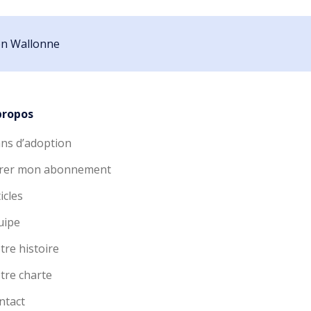
ion Wallonne
propos
ans d’adoption
rer mon abonnement
icles
uipe
tre histoire
tre charte
ntact