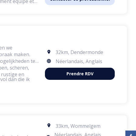
rement équipé et
besoins de
nie. Je n'ai eu
nce, garantissant
 par son
one ou par e-mail
re salon
ren we
32km
,
Dendermonde
spraak maken.
ogelijkheden te
Néerlandais, Anglais
Prendre RDV
 rustige en
vol dan die ik
33km
,
Wommelgem
Néerlandais, Anglais,