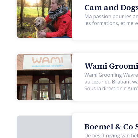
Cam and Dogs 
Ma passion pour les an
les formations, et me v
Wami Groomin
Wami Grooming Wavre es
au cœur du Brabant wall
Sous la direction d’Aur
gamme, fondé sur la qual
la chaîne : chaque com
et sécurisante, propice 
chats sont les bienvenue
denses. Nous proposons tous les types de toilettages : bain complet, séchage doux, débourrage,
Boemel & Co S
coupe ciseaux, tonte, 
De beschrijving van h
ongles, le nettoyage de