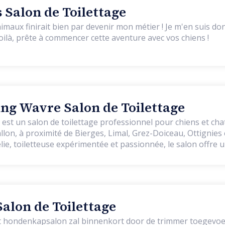
Salon de Toilettage
imaux finirait bien par devenir mon métier ! Je m'en suis d
oilà, prête à commencer cette aventure avec vos chiens !
g Wavre Salon de Toilettage
t un salon de toilettage professionnel pour chiens et chat
on, à proximité de Bierges, Limal, Grez-Doiceau, Ottignies 
élie, toiletteuse expérimentée et passionnée, le salon offre 
ité, la douceur, la bienveillance et le respect de l’animal. Ici
pagnon bénéficie d’un temps de soin individualisé, dans une
à la détente, à la confiance et au bien-être. Toutes les races
s, du plus petit au plus grand, des poils les plus fins aux p
alon de Toilettage
trimming ou simple retouche. Tous les soins incluent égalem
et hondenkapsalon zal binnenkort door de trimmer toegevo
s oreilles, le nettoyage des yeux et le soin des dents. Notre 