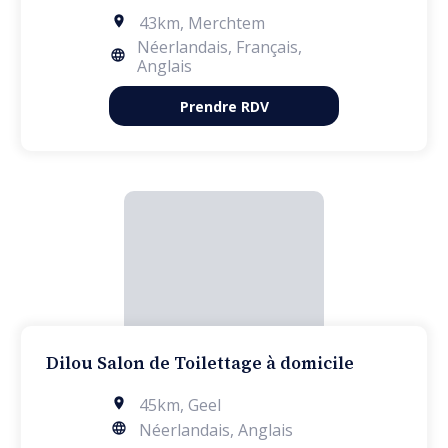
43km
,
Merchtem
Néerlandais, Français,
Anglais
Prendre RDV
Dilou Salon de Toilettage à domicile
45km
,
Geel
Néerlandais, Anglais