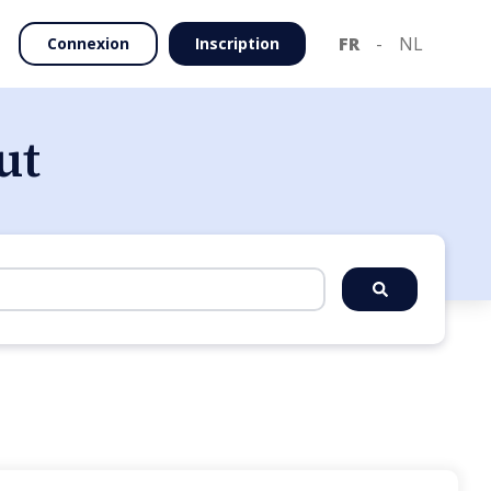
FR
-
NL
Connexion
Inscription
ut