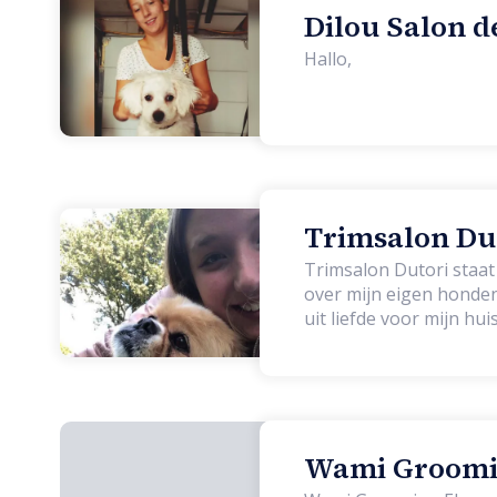
Dilou Salon d
Hallo,
Trimsalon Dut
Trimsalon Dutori staat
over mijn eigen honden
uit liefde voor mijn hu
van klein tot groot w
Wami Groomin