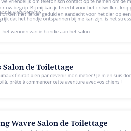
we vriendelijk om telefonisch contact op te nemen om de m
oor het ontwollen, knippen, scheren,
oor je viervoetertje
onden met liefde, geduld en aandacht voor het dier op een
rijk dat het hondje ontspannen bij me kan zijn, is het stress
or het wennen van je hondje aan het salon
Salon de Toilettage
imaux finirait bien par devenir mon métier ! Je m'en suis d
oilà, prête à commencer cette aventure avec vos chiens !
g Wavre Salon de Toilettage