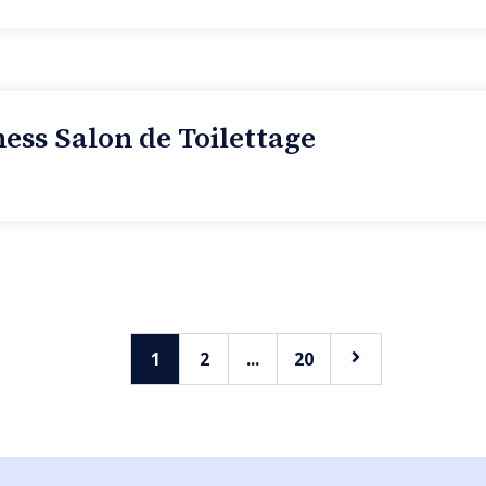
ss Salon de Toilettage
1
2
...
20