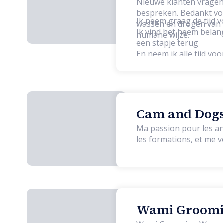
Nieuwe klanten vragen 
bespreken. Bedankt voor uw begrip. Bij mij kan je terecht v
Ik neem graag de tijd v
wassen en drogen van h
Ik vind het heem belang
humane wijze.
een stapje terug
En neem ik alle tijd vo
Cam and Dogs 
Ma passion pour les an
les formations, et me v
Wami Groomin