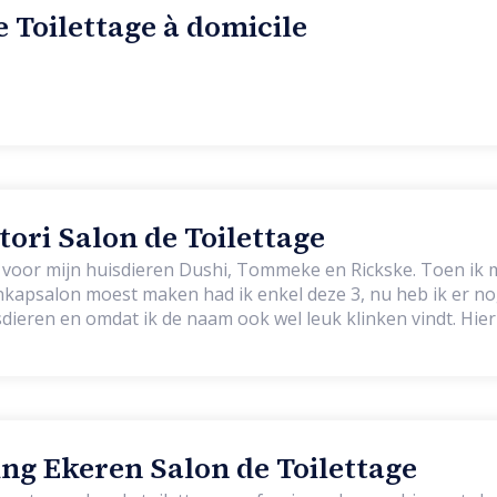
e Toilettage à domicile
ori Salon de Toilettage
 voor mijn huisdieren Dushi, Tommeke en Rickske. Toen ik 
kapsalon moest maken had ik enkel deze 3, nu heb ik er nog 
isdieren en omdat ik de naam ook wel leuk klinken vindt. Hier
elkom, ook puppy’s kunnen hier komen voor een puppygewe
g Ekeren Salon de Toilettage