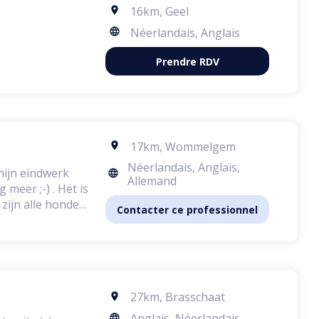
16km
,
Geel
Néerlandais, Anglais
Prendre RDV
17km
,
Wommelgem
Néerlandais, Anglais,
mijn eindwerk
Allemand
meer ;-) . Het is
 zijn alle honden
Contacter ce professionnel
nning.
27km
,
Brasschaat
Anglais, Néerlandais