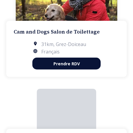
Cam and Dogs Salon de Toilettage
31km
,
Grez-Doiceau
Français
Prendre RDV