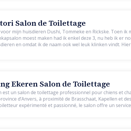
ori Salon de Toilettage
 voor mijn huisdieren Dushi, Tommeke en Rickske. Toen ik 
kapsalon moest maken had ik enkel deze 3, nu heb ik er nog 
isdieren en omdat ik de naam ook wel leuk klinken vindt. Hier
elkom, ook puppy’s kunnen hier komen voor een puppygewe
g Ekeren Salon de Toilettage
st un salon de toilettage professionnel pour chiens et chat
ovince d’Anvers, à proximité de Brasschaat, Kapellen et des en
 toiletteur expérimenté et passionné, le salon offre un servi
, le bien-être et la bienveillance envers l’animal. Ici, pas de travail à la
reçoit une attention individuelle, dans un environnement ca
détente, à la confiance et au bien-être. Tous les chiens et cha