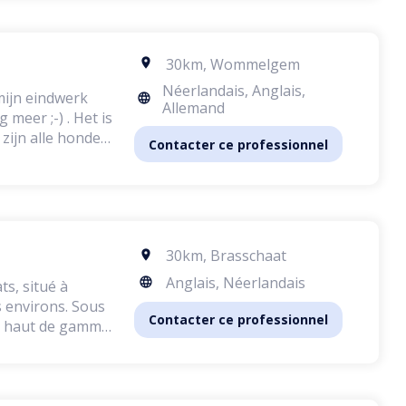
30km
,
Wommelgem
Néerlandais, Anglais,
mijn eindwerk
Allemand
meer ;-) . Het is
 zijn alle honden
Contacter ce professionnel
nning.
30km
,
Brasschaat
Anglais, Néerlandais
s, situé à
virons. Sous
Contacter ce professionnel
ce haut de gamme,
lme, sûr et
ts sont les