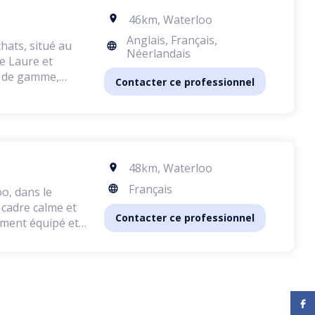
 tonte, trimming
46km
,
Waterloo
 nettoyage des
Anglais, Français,
hats, situé au
é supérieure, le
Néerlandais
s naturels,
ut de gamme,
Contacter ce professionnel
tempérament et
 calme et
ation de
 chiens et de
elages les plus
 rendez-vous
res peuvent
48km
,
Waterloo
ent la coupe des
tationnement
matériel est de
Français
o, dans le
nt des produits
n cadre calme et
Contacter ce professionnel
rement équipé et
besoins de
nie. Je n'ai eu
nce, garantissant
 par son
one ou par e-mail
re salon