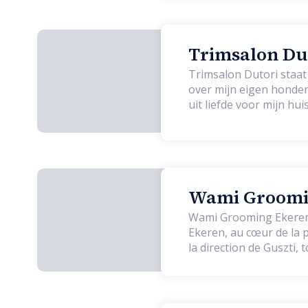
Trimsalon Dut
Trimsalon Dutori staat
over mijn eigen honden
uit liefde voor mijn hu
van klein tot groot w
Wami Groomin
Wami Grooming Ekeren e
Ekeren, au cœur de la pr
la direction de Guszti,
fondé sur la qualité, la douceur
chaîne : chaque animal 
convivial, propice à la 