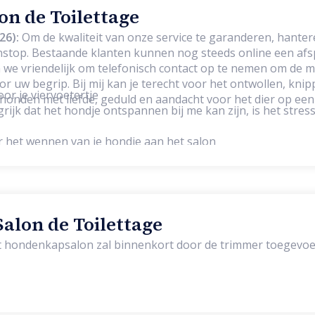
lon de Toilettage
26):
Om de kwaliteit van onze service te garanderen, hante
stop. Bestaande klanten kunnen nog steeds online een af
we vriendelijk om telefonisch contact op te nemen om de m
oor het ontwollen, knippen, scheren,
oor je viervoetertje
onden met liefde, geduld en aandacht voor het dier op een
rijk dat het hondje ontspannen bij me kan zijn, is het stress
or het wennen van je hondje aan het salon
alon de Toilettage
et hondenkapsalon zal binnenkort door de trimmer toegevo