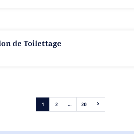
on de Toilettage
1
2
...
20