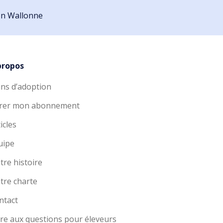
ion Wallonne
propos
ans d’adoption
rer mon abonnement
icles
uipe
tre histoire
tre charte
ntact
ire aux questions pour éleveurs