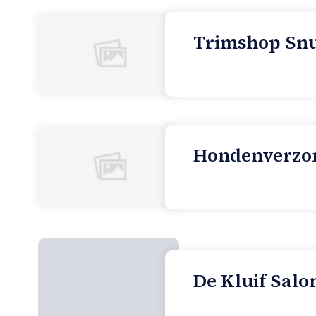
Trimshop Snuf
Hondenverzorg
De Kluif Salo