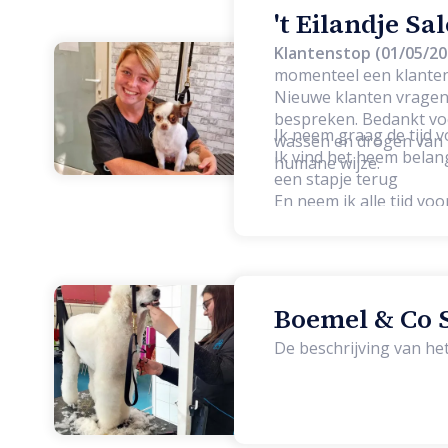
't Eilandje Sa
Klantenstop (01/05/20
momenteel een klanten
Nieuwe klanten vragen 
bespreken. Bedankt voor uw begrip. Bij mij kan je terecht v
Ik neem graag de tijd v
wassen en drogen van h
Ik vind het heem belang
humane wijze.
een stapje terug
En neem ik alle tijd vo
Boemel & Co S
De beschrijving van h