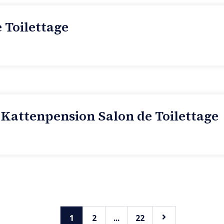
e Toilettage
 Kattenpension Salon de Toilettage
1
2
...
22