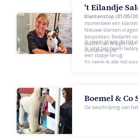
't Eilandje Sa
Klantenstop (01/05/20
momenteel een klanten
Nieuwe klanten vragen 
bespreken. Bedankt voor uw begrip. Bij mij kan je terecht v
Ik neem graag de tijd v
wassen en drogen van h
Ik vind het heem belang
humane wijze.
een stapje terug
En neem ik alle tijd vo
Boemel & Co S
De beschrijving van h