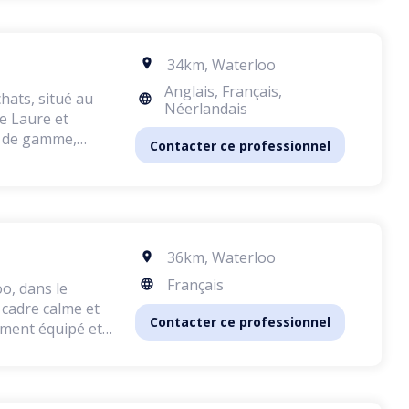
34km
,
Waterloo
Anglais, Français,
hats, situé au
Néerlandais
ut de gamme,
Contacter ce professionnel
 calme et
 chiens et de
elages les plus
36km
,
Waterloo
ent la coupe des
matériel est de
Français
o, dans le
nt des produits
n cadre calme et
Contacter ce professionnel
rement équipé et
besoins de
nie. Je n'ai eu
nce, garantissant
 par son
one ou par e-mail