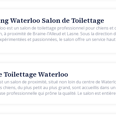
g Waterloo Salon de Toilettage
 est un salon de toilettage professionnel pour chiens et c
té de Braine-l’Alleud et Lasne. Sous la direction de Laure et
 expérimentées et passionnées, le salon offre un service ha
a bienveillance et le respect de l’animal. Ici, pas de travail à la chaîne
éficie d’un temps de soin individualisé, dans une ambiance
a détente, à la confiance et au bien-être. Toutes les races de
s, du plus petit au plus grand, des poils les plus fins aux p
 Toilettage Waterloo
trimming ou simple retouche. Tous les soins incluent égalem
s oreilles, le nettoyage des yeux et le soin des dents. Notre 
st un salon de proximité, situé non loin du centre de Waterlo
ujours impeccablement propre, et nous utilisons exclusiveme
es chiens, du plus petit au plus grand, sont accueillis dans u
espectueux de la peau et du pelage. La qualité du résultat repose
use professionnelle qui prône la qualité. Le salon est entiè
mesure, adaptée à la morphologie, au tempérament et aux 
es produits de qualité pour respecter votre animal de compag
enons le temps d’instaurer une véritable relation de confia
 depuis l'ouverture.
t agréable. Wami Grooming Waterloo se distingue également
et de proximité : la prise de rendez-vous en ligne, par téléph