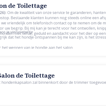
lon de Toilettage
26):
Om de kwaliteit van onze service te garanderen, hante
stop. Bestaande klanten kunnen nog steeds online een af
we vriendelijk om telefonisch contact op te nemen om de m
oor het ontwollen, knippen, scheren,
oor je viervoetertje
onden met liefde, geduld en aandacht voor het dier op een
rijk dat het hondje ontspannen bij me kan zijn, is het stress
or het wennen van je hondje aan het salon
alon de Toilettage
et hondenkapsalon zal binnenkort door de trimmer toegevo