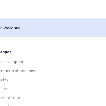
ion Wallonne
propos
ans d’adoption
rer mon abonnement
icles
uipe
tre histoire