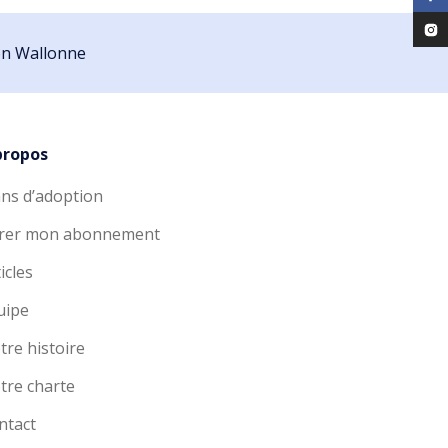
ion Wallonne
propos
ans d’adoption
rer mon abonnement
icles
uipe
tre histoire
tre charte
ntact