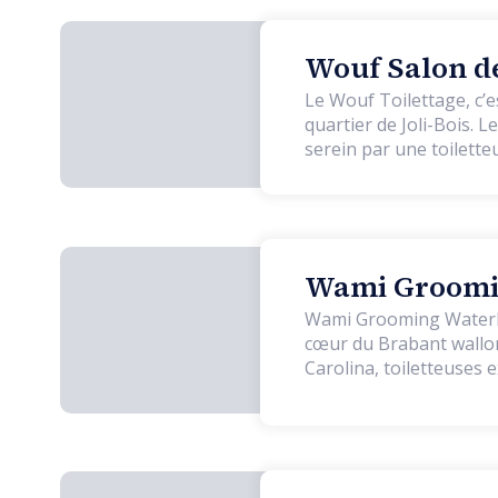
Wouf Salon de
Le Wouf Toilettage, c’e
quartier de Joli-Bois. L
serein par une toilette
utilise exclusivement d
aucun client mécontent
Wami Groomin
Wami Grooming Waterloo
cœur du Brabant wallon, à proximi
Carolina, toiletteuses
fondé sur la qualité, la douceur, l
: chaque compagnon bén
sécurisante, propice à l
chats sont les bienvenue
denses. Nous proposons tous les types de toilettages : bain complet, séchage doux, débourrage,