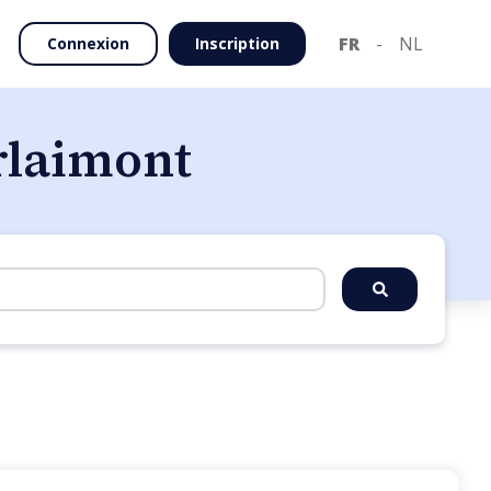
FR
-
NL
Connexion
Inscription
erlaimont