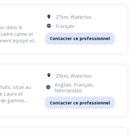
27km
,
Waterloo
Français
o, dans le
n cadre calme et
Contacter ce professionnel
rement équipé et
nie. Je n'ai eu
29km
,
Waterloo
Anglais, Français,
hats, situé au
Néerlandais
ut de gamme,
Contacter ce professionnel
 calme et
 chiens et de
elages les plus