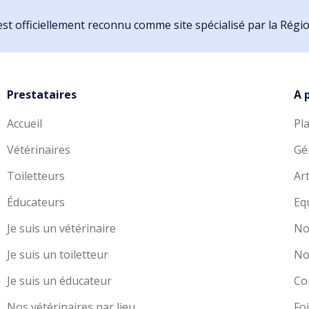
st officiellement reconnu comme site spécialisé par la Rég
Prestataires
A 
Accueil
Pl
Vétérinaires
Gé
Toiletteurs
Art
Éducateurs
Eq
Je suis un vétérinaire
No
Je suis un toiletteur
No
Je suis un éducateur
Co
Nos vétérinaires par lieu
Fo