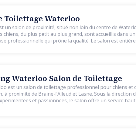
 Toilettage Waterloo
st un salon de proximité, situé non loin du centre de Waterlo
es chiens, du plus petit au plus grand, sont accueillis dans u
use professionnelle qui prône la qualité. Le salon est entiè
es produits de qualité pour respecter votre animal de compag
 depuis l'ouverture.
g Waterloo Salon de Toilettage
 est un salon de toilettage professionnel pour chiens et c
té de Braine-l’Alleud et Lasne. Sous la direction de Laure et
 expérimentées et passionnées, le salon offre un service ha
a bienveillance et le respect de l’animal. Ici, pas de travail à la chaîne
éficie d’un temps de soin individualisé, dans une ambiance
a détente, à la confiance et au bien-être. Toutes les races de
s, du plus petit au plus grand, des poils les plus fins aux p