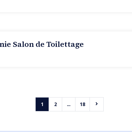
nie Salon de Toilettage
1
2
...
18