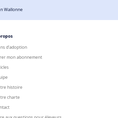
ion Wallonne
propos
ans d’adoption
rer mon abonnement
icles
uipe
tre histoire
tre charte
ntact
ire aux questions pour éleveurs