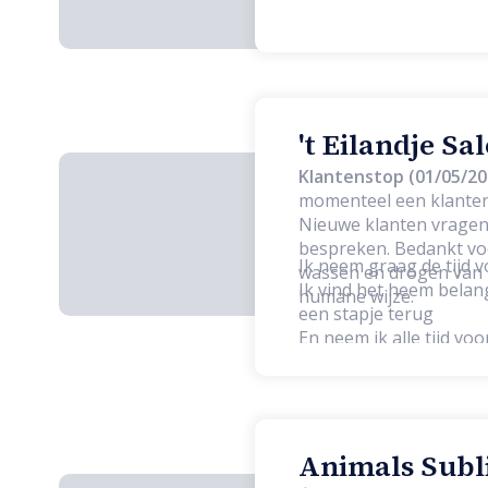
't Eilandje Sa
Klantenstop (01/05/20
momenteel een klanten
Nieuwe klanten vragen 
bespreken. Bedankt voor uw begrip. Bij mij kan je terecht v
Ik neem graag de tijd v
wassen en drogen van h
Ik vind het heem belang
humane wijze.
een stapje terug
En neem ik alle tijd vo
Animals Subli