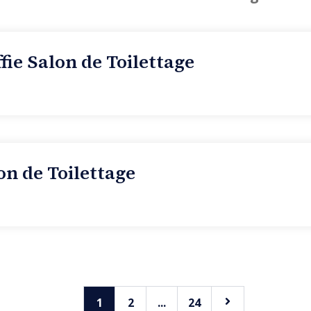
fie Salon de Toilettage
on de Toilettage
1
2
...
24