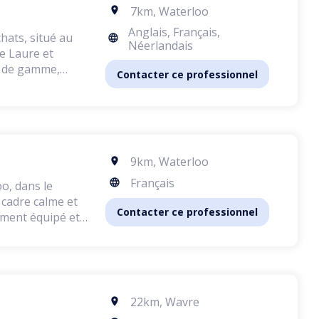
7km
,
Waterloo
Anglais, Français,
hats, situé au
Néerlandais
ut de gamme,
Contacter ce professionnel
 calme et
 chiens et de
elages les plus
9km
,
Waterloo
ent la coupe des
matériel est de
Français
o, dans le
nt des produits
n cadre calme et
Contacter ce professionnel
rement équipé et
besoins de
nie. Je n'ai eu
nce, garantissant
 par son
one ou par e-mail
re salon
22km
,
Wavre