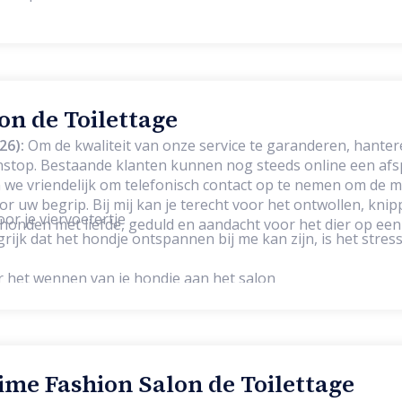
lon de Toilettage
26):
Om de kwaliteit van onze service te garanderen, hante
stop. Bestaande klanten kunnen nog steeds online een af
we vriendelijk om telefonisch contact op te nemen om de m
oor het ontwollen, knippen, scheren,
oor je viervoetertje
onden met liefde, geduld en aandacht voor het dier op een
rijk dat het hondje ontspannen bij me kan zijn, is het stress
or het wennen van je hondje aan het salon
me Fashion Salon de Toilettage