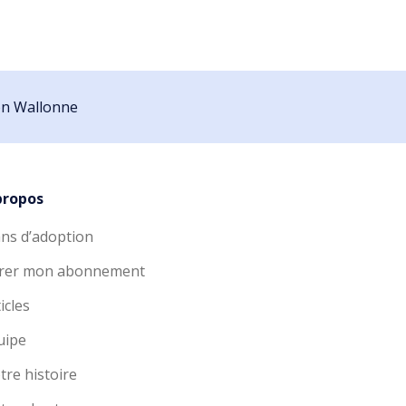
ion Wallonne
propos
ans d’adoption
rer mon abonnement
icles
uipe
tre histoire