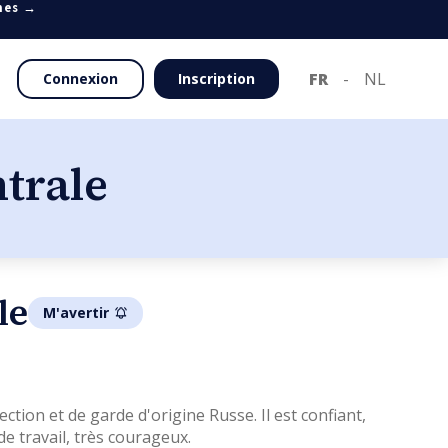
mes →
FR
-
NL
Connexion
Inscription
ntrale
le
M'avertir
ction et de garde d'origine Russe. Il est confiant, 
de travail, très courageux.