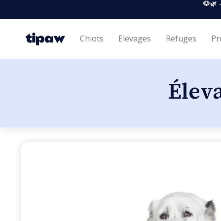
🐶🌿 
Chiots
Elevages
Refuges
Pr
Éleva