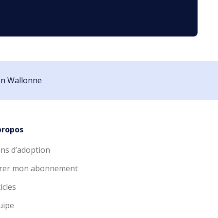
ion Wallonne
propos
ans d’adoption
rer mon abonnement
icles
uipe