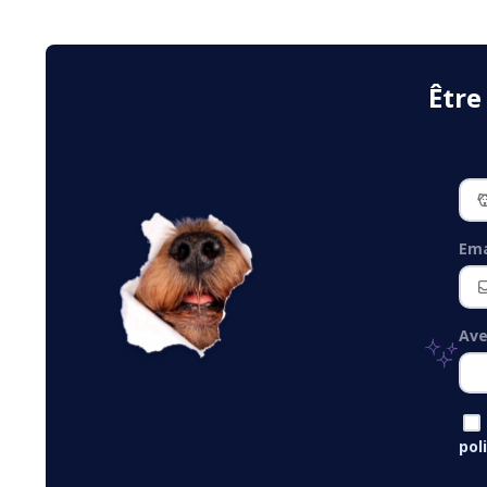
Être
Ema
Ave
pol