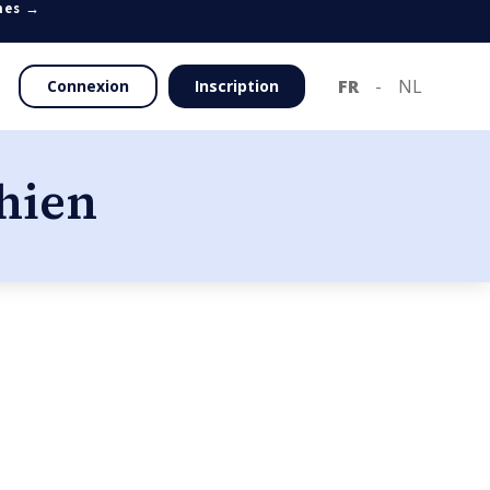
mes →
FR
-
NL
Connexion
Inscription
hien