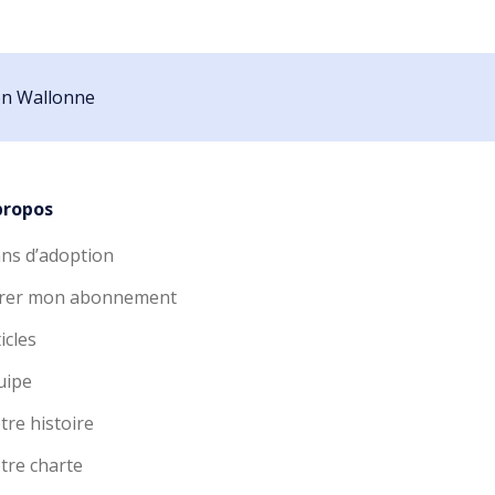
ion Wallonne
propos
ans d’adoption
rer mon abonnement
icles
uipe
tre histoire
tre charte