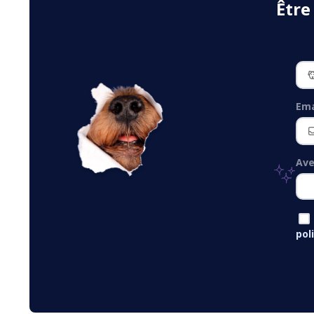
Être
Ema
Ave
pol