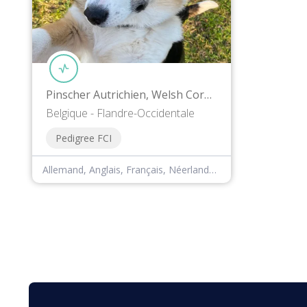
Pinscher Autrichien, Welsh Corgi Pembroke
Belgique - Flandre-Occidentale
Pedigree FCI
Allemand, Anglais, Français, Néerlandais